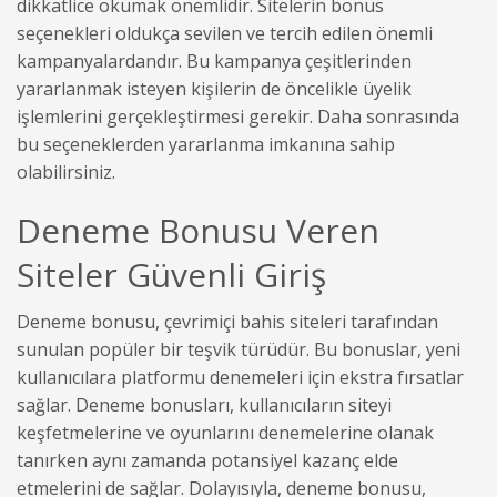
dikkatlice okumak önemlidir. Sitelerin bonus
seçenekleri oldukça sevilen ve tercih edilen önemli
kampanyalardandır. Bu kampanya çeşitlerinden
yararlanmak isteyen kişilerin de öncelikle üyelik
işlemlerini gerçekleştirmesi gerekir. Daha sonrasında
bu seçeneklerden yararlanma imkanına sahip
olabilirsiniz.
Deneme Bonusu Veren
Siteler Güvenli Giriş
Deneme bonusu, çevrimiçi bahis siteleri tarafından
sunulan popüler bir teşvik türüdür. Bu bonuslar, yeni
kullanıcılara platformu denemeleri için ekstra fırsatlar
sağlar. Deneme bonusları, kullanıcıların siteyi
keşfetmelerine ve oyunlarını denemelerine olanak
tanırken aynı zamanda potansiyel kazanç elde
etmelerini de sağlar. Dolayısıyla, deneme bonusu,