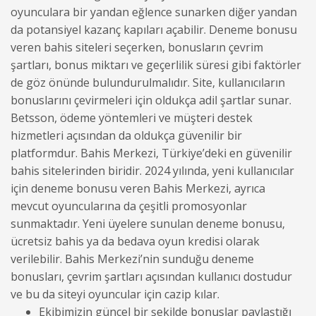
oyunculara bir yandan eğlence sunarken diğer yandan
da potansiyel kazanç kapıları açabilir. Deneme bonusu
veren bahis siteleri seçerken, bonusların çevrim
şartları, bonus miktarı ve geçerlilik süresi gibi faktörler
de göz önünde bulundurulmalıdır. Site, kullanıcıların
bonuslarını çevirmeleri için oldukça adil şartlar sunar.
Betsson, ödeme yöntemleri ve müşteri destek
hizmetleri açısından da oldukça güvenilir bir
platformdur. Bahis Merkezi, Türkiye’deki en güvenilir
bahis sitelerinden biridir. 2024 yılında, yeni kullanıcılar
için deneme bonusu veren Bahis Merkezi, ayrıca
mevcut oyuncularına da çeşitli promosyonlar
sunmaktadır. Yeni üyelere sunulan deneme bonusu,
ücretsiz bahis ya da bedava oyun kredisi olarak
verilebilir. Bahis Merkezi’nin sunduğu deneme
bonusları, çevrim şartları açısından kullanıcı dostudur
ve bu da siteyi oyuncular için cazip kılar.
Ekibimizin güncel bir şekilde bonuslar paylaştığı