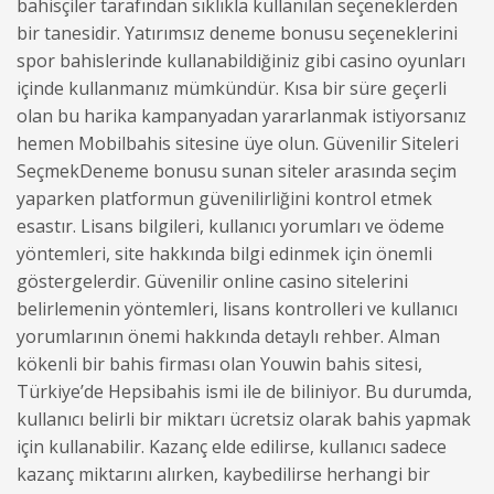
bahisçiler tarafından sıklıkla kullanılan seçeneklerden
bir tanesidir. Yatırımsız deneme bonusu seçeneklerini
spor bahislerinde kullanabildiğiniz gibi casino oyunları
içinde kullanmanız mümkündür. Kısa bir süre geçerli
olan bu harika kampanyadan yararlanmak istiyorsanız
hemen Mobilbahis sitesine üye olun. Güvenilir Siteleri
SeçmekDeneme bonusu sunan siteler arasında seçim
yaparken platformun güvenilirliğini kontrol etmek
esastır. Lisans bilgileri, kullanıcı yorumları ve ödeme
yöntemleri, site hakkında bilgi edinmek için önemli
göstergelerdir. Güvenilir online casino sitelerini
belirlemenin yöntemleri, lisans kontrolleri ve kullanıcı
yorumlarının önemi hakkında detaylı rehber. Alman
kökenli bir bahis firması olan Youwin bahis sitesi,
Türkiye’de Hepsibahis ismi ile de biliniyor. Bu durumda,
kullanıcı belirli bir miktarı ücretsiz olarak bahis yapmak
için kullanabilir. Kazanç elde edilirse, kullanıcı sadece
kazanç miktarını alırken, kaybedilirse herhangi bir