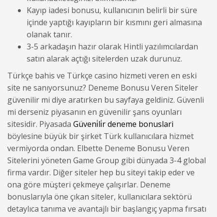
Kayıp iadesi bonusu, kullanıcının belirli bir süre
içinde yaptığı kayıpların bir kısmını geri almasına
olanak tanır.
3-5 arkadaşın hazır olarak Hintli yazılımcılardan
satın alarak açtığı sitelerden uzak durunuz.
Türkçe bahis ve Türkçe casino hizmeti veren en eski
site ne sanıyorsunuz? Deneme Bonusu Veren Siteler
güvenilir mi diye aratırken bu sayfaya geldiniz. Güvenli
mi derseniz piyasanın en güvenilir şans oyunları
sitesidir. Piyasada
Güveni̇li̇r deneme bonuslari
böylesine büyük bir şirket Türk kullanıcılara hizmet
vermiyorda ondan. Elbette Deneme Bonusu Veren
Sitelerini yöneten Game Group gibi dünyada 3-4 global
firma vardır. Diğer siteler hep bu siteyi takip eder ve
ona göre müşteri çekmeye çalışırlar. Deneme
bonuslarıyla öne çıkan siteler, kullanıcılara sektörü
detaylıca tanıma ve avantajlı bir başlangıç yapma fırsatı