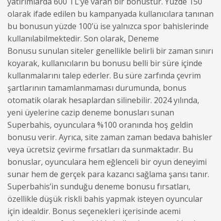
yatırımlarda 600 TL’ye varan bir bonustur. Yüzde 150
olarak ifade edilen bu kampanyada kullanıcılara tanınan
bu bonusun yüzde 100’ü ise yalnızca spor bahislerinde
kullanılabilmektedir. Son olarak, Deneme
Bonusu sunulan siteler genellikle belirli bir zaman sınırı
koyarak, kullanıcıların bu bonusu belli bir süre içinde
kullanmalarını talep ederler. Bu süre zarfında çevrim
şartlarının tamamlanmaması durumunda, bonus
otomatik olarak hesaplardan silinebilir. 2024 yılında,
yeni üyelerine cazip deneme bonusları sunan
Superbahis, oyunculara %100 oranında hoş geldin
bonusu verir. Ayrıca, site zaman zaman bedava bahisler
veya ücretsiz çevirme fırsatları da sunmaktadır. Bu
bonuslar, oyunculara hem eğlenceli bir oyun deneyimi
sunar hem de gerçek para kazancı sağlama şansı tanır.
Superbahis’in sunduğu deneme bonusu fırsatları,
özellikle düşük riskli bahis yapmak isteyen oyuncular
için idealdir. Bonus seçenekleri içerisinde acemi