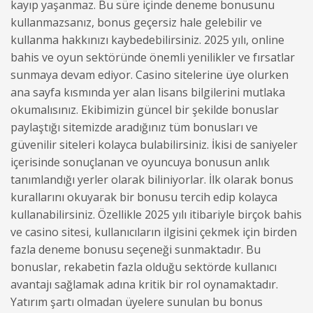
kayıp yaşanmaz. Bu süre içinde deneme bonusunu
kullanmazsanız, bonus geçersiz hale gelebilir ve
kullanma hakkınızı kaybedebilirsiniz. 2025 yılı, online
bahis ve oyun sektöründe önemli yenilikler ve fırsatlar
sunmaya devam ediyor. Casino sitelerine üye olurken
ana sayfa kısmında yer alan lisans bilgilerini mutlaka
okumalısınız. Ekibimizin güncel bir şekilde bonuslar
paylaştığı sitemizde aradığınız tüm bonusları ve
güvenilir siteleri kolayca bulabilirsiniz. İkisi de saniyeler
içerisinde sonuçlanan ve oyuncuya bonusun anlık
tanımlandığı yerler olarak biliniyorlar. İlk olarak bonus
kurallarını okuyarak bir bonusu tercih edip kolayca
kullanabilirsiniz. Özellikle 2025 yılı itibariyle birçok bahis
ve casino sitesi, kullanıcıların ilgisini çekmek için birden
fazla deneme bonusu seçeneği sunmaktadır. Bu
bonuslar, rekabetin fazla olduğu sektörde kullanıcı
avantajı sağlamak adına kritik bir rol oynamaktadır.
Yatırım şartı olmadan üyelere sunulan bu bonus