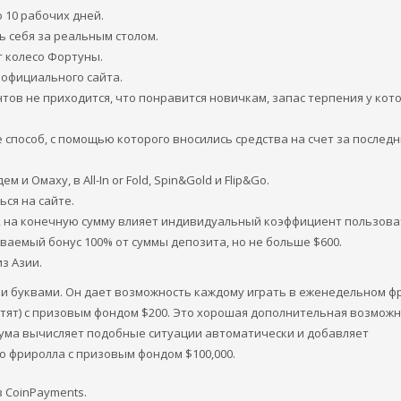
 10 рабочих дней.
 себя за реальным столом.
т колесо Фортуны.
 официального сайта.
ентов не приходится, что понравится новичкам, запас терпения у кот
 способ, с помощью которого вносились средства на счет за последн
и Омаху, в All-In or Fold, Spin&Gold и Flip&Go.
ся на сайте.
, на конечную сумму влияет индивидуальный коэффициент пользова
аемый бонус 100% от суммы депозита, но не больше $600.
з Азии.
и буквами. Он дает возможность каждому играть в еженедельном ф
латят) с призовым фондом $200. Это хорошая дополнительная возмож
рума вычисляет подобные ситуации автоматически и добавляет
о фриролла с призовым фондом $100,000.
 CoinPayments.