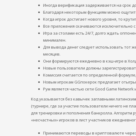
Иногда верификация задерживается на срок до
Благодаря некоторым функциям можно ощутить
Когда игрок достигает нового уровня, то крути
Все приложения скачиваются исключительно с
Игра за столами есть 24/7, долго ждать оппон
минимален.
Для вывода денег следует использовать тот же
месяцев.
Они формируются ежедневно в кэш-игре в Холдем 
Новые пользователи должны зарегистрировать
Комиссия считается по определенной формуле
Новым игрокам GGпокерок предлагает отыгрыв
Рум является частью сети Good Game Network и
Код указывается без кавычек заглавными латинским
(турнире, где за участие пользователи ничего не п
для тренировки и пополнения банкролла. Алгоритм 
«несчастных» игроков в лист участников ежедневног
Принимаются переводы в криптовалюте через