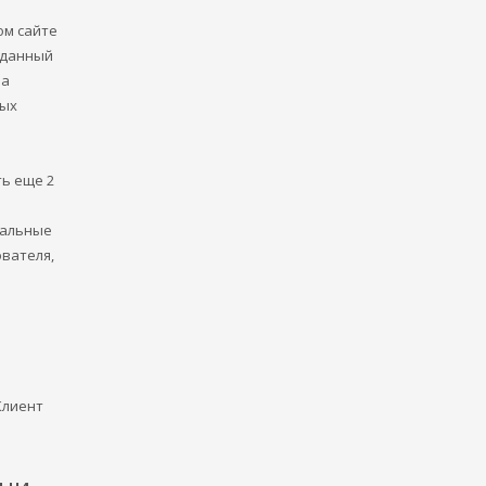
ом сайте
 данный
на
ных
я
ть еще 2
нальные
ователя,
Клиент