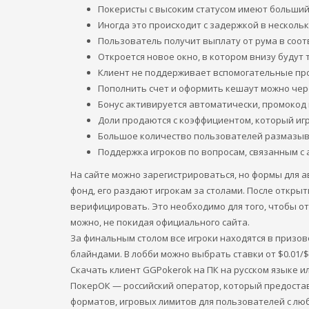
Покеристы с высоким статусом имеют больший
Иногда это происходит с задержкой в нескольк
Пользователь получит выплату от рума в соот
Откроется новое окно, в котором внизу будут
Клиент не поддерживает вспомогательные про
Пополнить счет и оформить кешаут можно чере
Бонус активируется автоматически, промокод 
Доли продаются с коэффициентом, который иг
Большое количество пользователей размазыв
Поддержка игроков по вопросам, связанным с 
На сайте можно зарегистрироваться, но формы для 
фонд, его раздают игрокам за столами. После откры
верифицировать. Это необходимо для того, чтобы от
можно, не покидая официального сайта.
За финальным столом все игроки находятся в призово
блайндами. В лобби можно выбрать ставки от $0.01/$0.
Скачать клиент GGPokerok на ПК на русском языке 
ПокерОК — российский оператор, который предостав
форматов, игровых лимитов для пользователей с лю